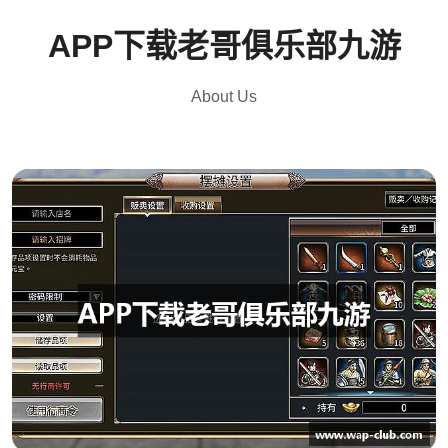
APP下载老哥俱乐部九游
About Us