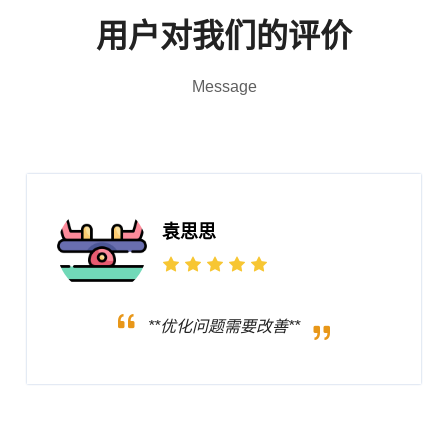
用户对我们的评价
Message
袁思思
**优化问题需要改善**