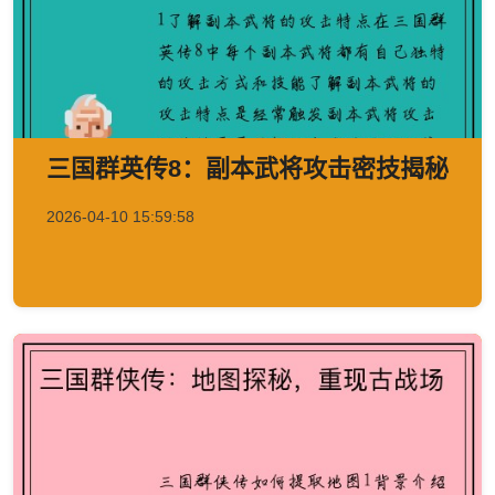
三国群英传8：副本武将攻击密技揭秘
2026-04-10 15:59:58