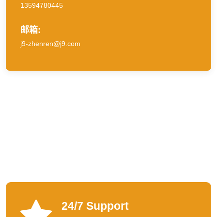
13594780445
邮箱:
j9-zhenren@j9.com
24/7 Support