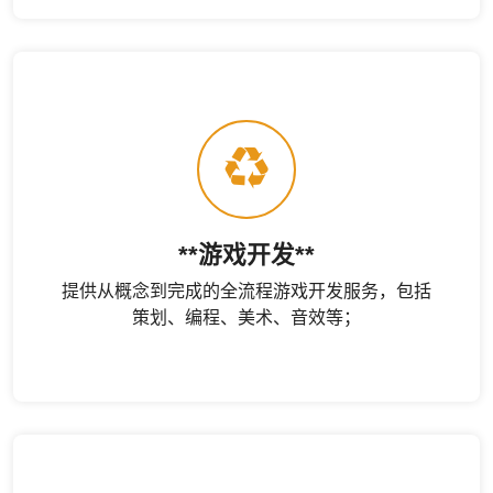
**游戏开发**
提供从概念到完成的全流程游戏开发服务，包括
策划、编程、美术、音效等；