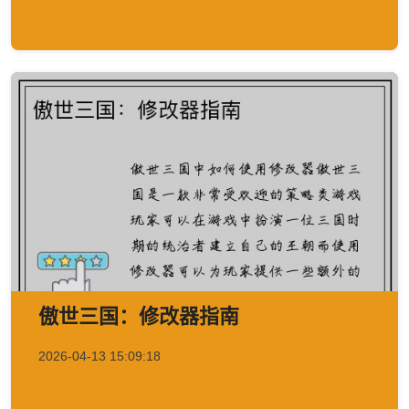
傲世三国：修改器指南
2026-04-13 15:09:18