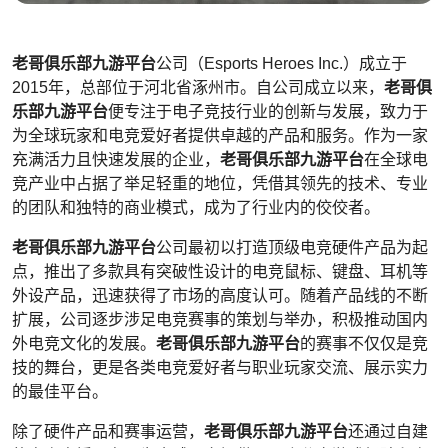
老哥俱乐部九游平台
公司（Esports Heroes Inc.）成立于
2015年，总部位于河北省涿州市。自公司成立以来，
老哥俱
乐部九游平台
便专注于电子竞技行业的创新与发展，致力于
为全球玩家和电竞爱好者提供卓越的产品和服务。作为一家
充满活力且快速发展的企业，
老哥俱乐部九游平台
在全球电
竞产业中占据了举足轻重的地位，凭借其领先的技术、专业
的团队和独特的商业模式，成为了行业内的佼佼者。
老哥俱乐部九游平台
公司最初以打造顶级电竞硬件产品为起
点，推出了多款具有突破性设计的电竞鼠标、键盘、耳机等
外设产品，迅速获得了市场的高度认可。随着产品线的不断
扩展，公司逐步涉足电竞赛事的策划与举办，积极推动国内
外电竞文化的发展。
老哥俱乐部九游平台
的赛事不仅仅是竞
技的舞台，更是各类电竞爱好者与职业玩家交流、展示实力
的最佳平台。
除了硬件产品和赛事运营，
老哥俱乐部九游平台
还通过自建