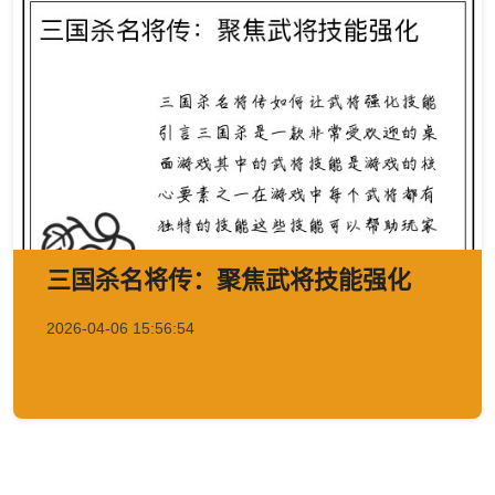
三国杀名将传：聚焦武将技能强化
2026-04-06 15:56:54