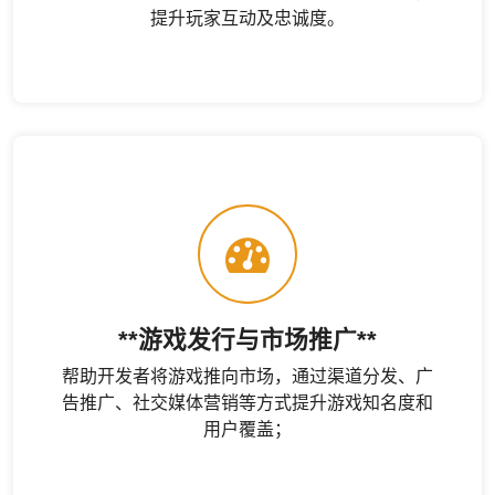
提升玩家互动及忠诚度。
**游戏发行与市场推广**
帮助开发者将游戏推向市场，通过渠道分发、广
告推广、社交媒体营销等方式提升游戏知名度和
用户覆盖；