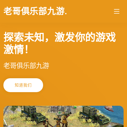
老哥俱乐部九游
.
探索未知，激发你的游戏
激情！
老哥俱乐部九游
知道我们