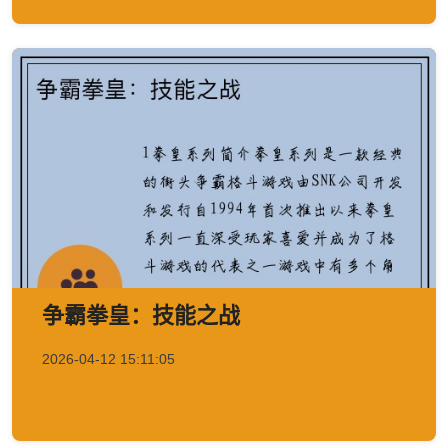
争霸拳皇：技能之战
2026-04-12 15:11:05