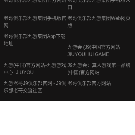
老哥俱乐部九游集团官方网站
老哥俱乐部九游集团手机版入
口
老哥俱乐部九游集团手机版官
老哥俱乐部九游集团Web网页
网
版
老哥俱乐部九游集团app下载
地址
九游会 (J9)中国官方网站
JIUYOUHUI GAME
九游(中国)官方网站-九游游戏
J9九游会：真人游戏第一品牌
中心_JIUYOU
(中国)官方网站
九游老哥J9俱乐部官网 - J9俱
老哥俱乐部官方网站
乐部老哥交流社区
订阅