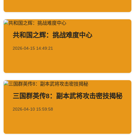
共和国之辉：挑战难度中心
2026-04-15 14:49:21
三国群英传8：副本武将攻击密技揭秘
2026-04-10 15:59:58