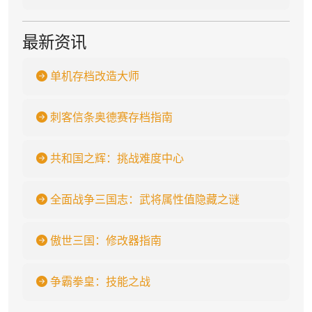
最新资讯
单机存档改造大师
刺客信条奥德赛存档指南
共和国之辉：挑战难度中心
全面战争三国志：武将属性值隐藏之谜
傲世三国：修改器指南
争霸拳皇：技能之战