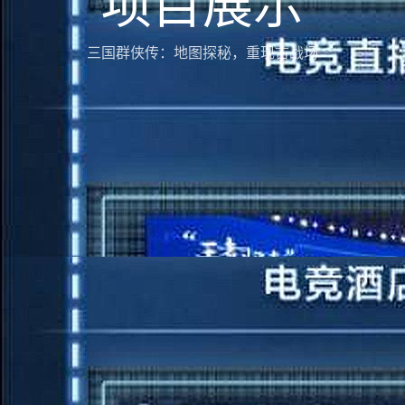
项目展示
三国群侠传：地图探秘，重现古战场