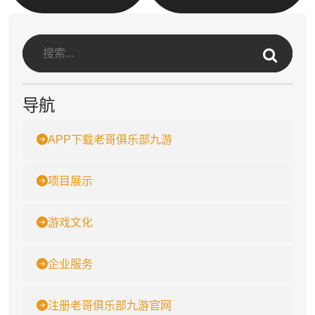
导航
APP下载老哥俱乐部九游
项目展示
游戏文化
企业服务
注册老哥俱乐部九游官网