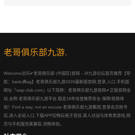
老哥俱乐部九游
.
Welcome访问✔老哥俱乐部 (中国区)官网 - J9九游论坛首页推荐【导
航：baidu典ag】老哥俱乐部九游2026最新版官网,登录,入口,手机版
网址「wap-club.com」以下简称：老哥俱乐部九游官网✔正版官网全
站,全称:老哥俱乐部九游平台,稳定18年信誉推荐安全.保障!极致体
验！Find a way, not an excuse.老哥俱乐部九游集团,登录会员账号
后,进入全站入口,下载APP后畅玩电子竞技,真人对战与体育类游戏,网
页与手机版完美兼容,流畅体验。