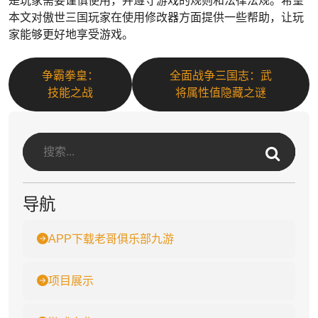
是玩家需要谨慎使用，并遵守游戏的规则和法律法规。希望
本文对傲世三国玩家在使用修改器方面提供一些帮助，让玩
家能够更好地享受游戏。
争霸拳皇：
全面战争三国志：武
技能之战
将属性值隐藏之谜
导航
APP下载老哥俱乐部九游
项目展示