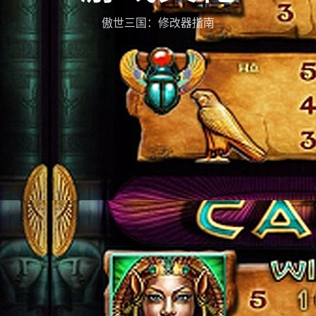
傲世三国：修改器指南