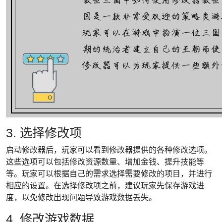
3. 选择修改项
启动修改器后，玩家可以看到修改器提供的各种修改选项。
这些选项可以包括修改资源数量、增加金钱、提升技能等
等。玩家可以根据自己的需求选择需要修改的项目，并进行
相应的设置。在选择修改项之前，建议玩家先保存游戏进
度，以免修改出现问题导致游戏数据丢失。
4. 修改游戏数据