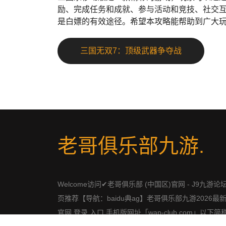
励、完成任务和成就、参与活动和竞技、社交
是白嫖的有效途径。希望本攻略能帮助到广大
三国无双7：顶级武器争夺战
老哥俱乐部九游
.
Welcome访问✔老哥俱乐部 (中国区)官网 - J9九游论
页推荐【导航：baidu典ag】老哥俱乐部九游2026最
官网,登录,入口,手机版网址「wap-club.com」以下简